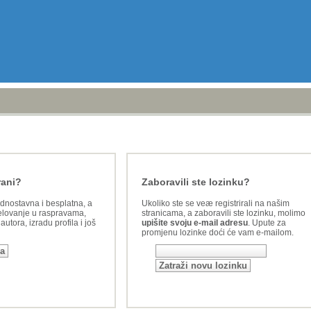
rani?
Zaboravili ste lozinku?
ednostavna i besplatna, a
Ukoliko ste se veæ registrirali na našim
lovanje u raspravama,
stranicama, a zaboravili ste lozinku, molimo
utora, izradu profila i još
upišite svoju e-mail adresu
. Upute za
promjenu lozinke doći će vam e-mailom.