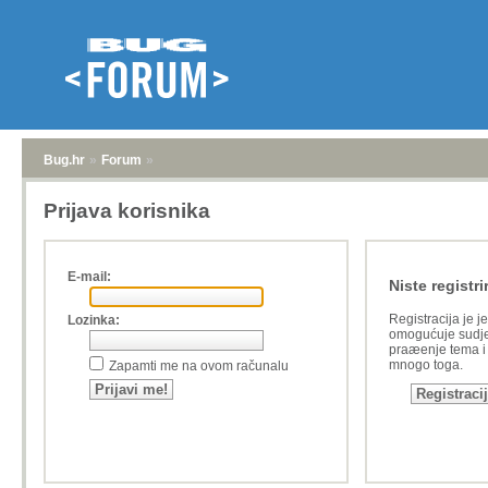
Bug.hr
»
Forum
»
Prijava korisnika
E-mail:
Niste registri
Registracija je j
Lozinka:
omogućuje sudje
praæenje tema i a
mnogo toga.
Zapamti me na ovom računalu