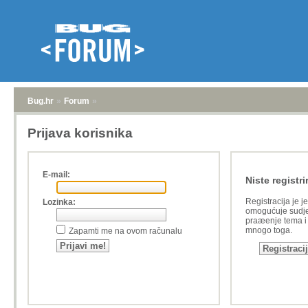
Bug.hr
»
Forum
»
Prijava korisnika
E-mail:
Niste registri
Registracija je j
Lozinka:
omogućuje sudje
praæenje tema i a
mnogo toga.
Zapamti me na ovom računalu