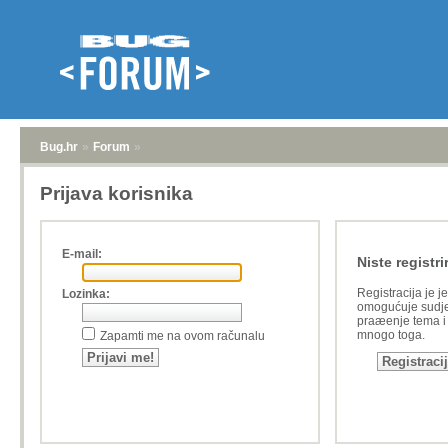
Bug.hr
»
Forum
»
Prijava korisnika
E-mail:
Niste registri
Registracija je j
Lozinka:
omogućuje sudje
praæenje tema i a
mnogo toga.
Zapamti me na ovom računalu