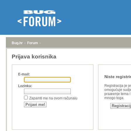
Bug.hr
»
Forum
»
Prijava korisnika
E-mail:
Niste registri
Registracija je j
Lozinka:
omogućuje sudje
praæenje tema i a
mnogo toga.
Zapamti me na ovom računalu