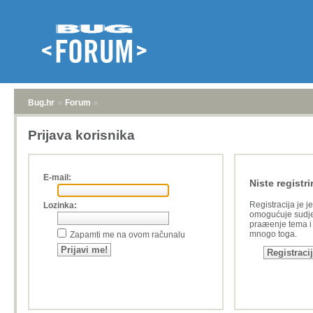
Bug.hr
»
Forum
»
Prijava korisnika
E-mail:
Niste registri
Registracija je j
Lozinka:
omogućuje sudje
praæenje tema i a
mnogo toga.
Zapamti me na ovom računalu