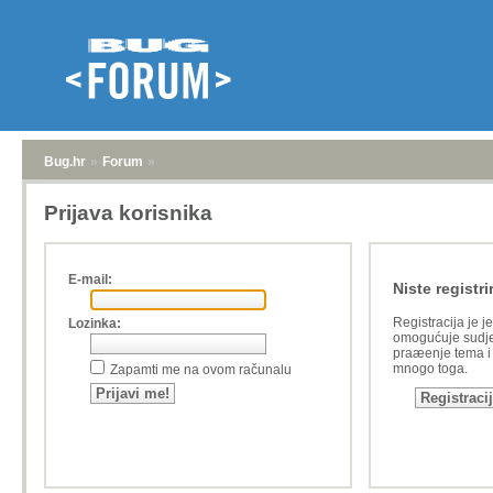
Bug.hr
»
Forum
»
Prijava korisnika
E-mail:
Niste registri
Registracija je j
Lozinka:
omogućuje sudje
praæenje tema i a
mnogo toga.
Zapamti me na ovom računalu