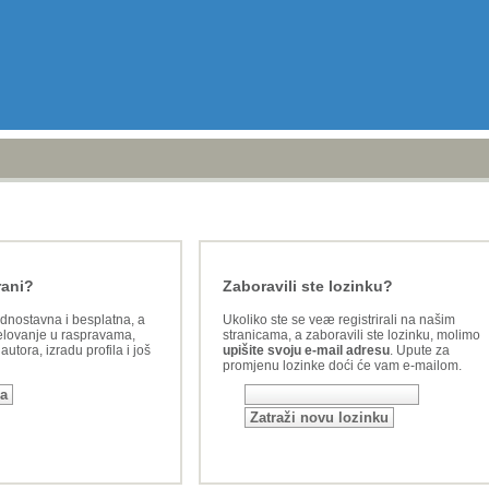
rani?
Zaboravili ste lozinku?
ednostavna i besplatna, a
Ukoliko ste se veæ registrirali na našim
lovanje u raspravama,
stranicama, a zaboravili ste lozinku, molimo
utora, izradu profila i još
upišite svoju e-mail adresu
. Upute za
promjenu lozinke doći će vam e-mailom.