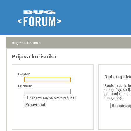
Bug.hr
»
Forum
»
Prijava korisnika
E-mail:
Niste registri
Registracija je j
Lozinka:
omogućuje sudje
praæenje tema i a
mnogo toga.
Zapamti me na ovom računalu