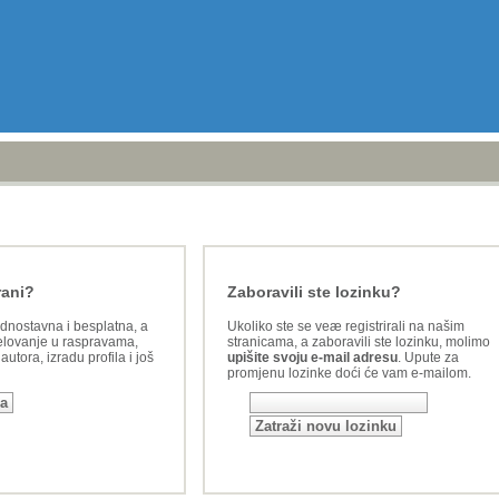
rani?
Zaboravili ste lozinku?
ednostavna i besplatna, a
Ukoliko ste se veæ registrirali na našim
lovanje u raspravama,
stranicama, a zaboravili ste lozinku, molimo
utora, izradu profila i još
upišite svoju e-mail adresu
. Upute za
promjenu lozinke doći će vam e-mailom.