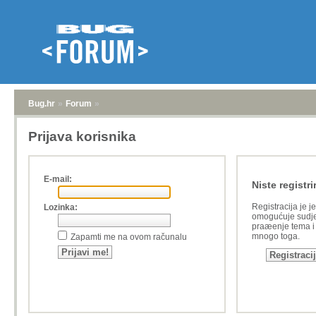
Bug.hr
»
Forum
»
Prijava korisnika
E-mail:
Niste registri
Registracija je j
Lozinka:
omogućuje sudje
praæenje tema i a
mnogo toga.
Zapamti me na ovom računalu