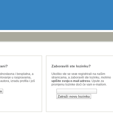
rani?
Zaboravili ste lozinku?
ednostavna i besplatna, a
Ukoliko ste se veæ registrirali na našim
lovanje u raspravama,
stranicama, a zaboravili ste lozinku, molimo
utora, izradu profila i još
upišite svoju e-mail adresu
. Upute za
promjenu lozinke doći će vam e-mailom.