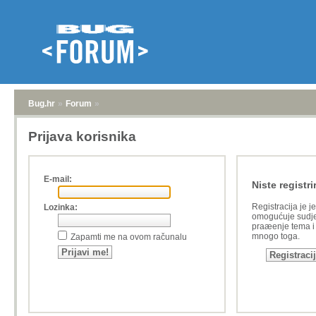
Bug.hr
»
Forum
»
Prijava korisnika
E-mail:
Niste registri
Registracija je j
Lozinka:
omogućuje sudje
praæenje tema i a
mnogo toga.
Zapamti me na ovom računalu