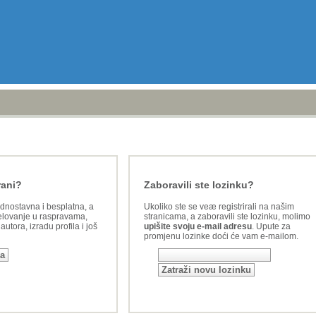
rani?
Zaboravili ste lozinku?
ednostavna i besplatna, a
Ukoliko ste se veæ registrirali na našim
lovanje u raspravama,
stranicama, a zaboravili ste lozinku, molimo
utora, izradu profila i još
upišite svoju e-mail adresu
. Upute za
promjenu lozinke doći će vam e-mailom.