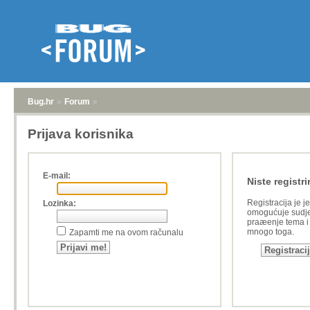
Bug.hr
»
Forum
»
Prijava korisnika
E-mail:
Niste registri
Registracija je j
Lozinka:
omogućuje sudje
praæenje tema i a
mnogo toga.
Zapamti me na ovom računalu