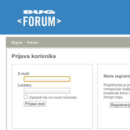
Bug.hr
»
Forum
»
Prijava korisnika
E-mail:
Niste registri
Registracija je j
Lozinka:
omogućuje sudje
praæenje tema i a
mnogo toga.
Zapamti me na ovom računalu