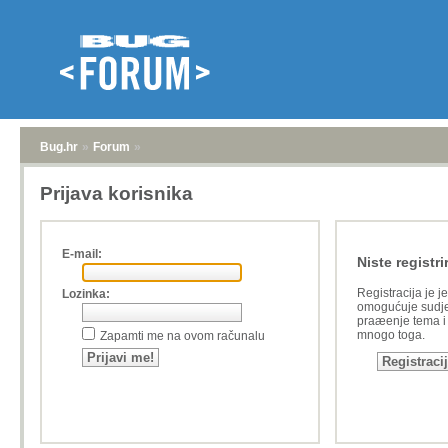
Bug.hr
»
Forum
»
Prijava korisnika
E-mail:
Niste registri
Registracija je j
Lozinka:
omogućuje sudje
praæenje tema i a
mnogo toga.
Zapamti me na ovom računalu