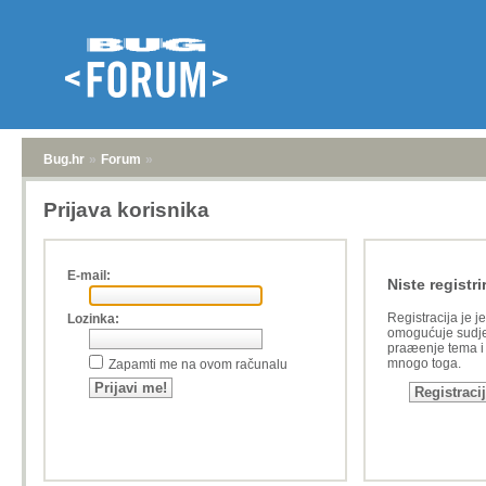
Bug.hr
»
Forum
»
Prijava korisnika
E-mail:
Niste registri
Registracija je j
Lozinka:
omogućuje sudje
praæenje tema i a
mnogo toga.
Zapamti me na ovom računalu