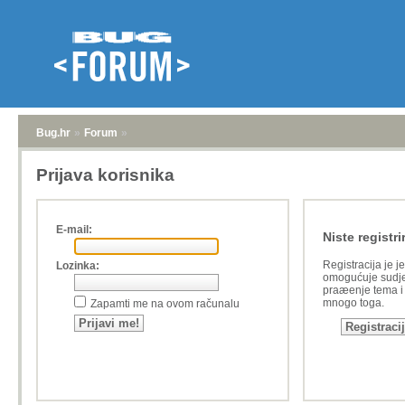
Bug.hr
»
Forum
»
Prijava korisnika
E-mail:
Niste registri
Registracija je j
Lozinka:
omogućuje sudje
praæenje tema i a
mnogo toga.
Zapamti me na ovom računalu