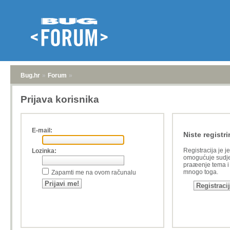
Bug.hr
»
Forum
»
Prijava korisnika
E-mail:
Niste registri
Registracija je j
Lozinka:
omogućuje sudje
praæenje tema i a
mnogo toga.
Zapamti me na ovom računalu