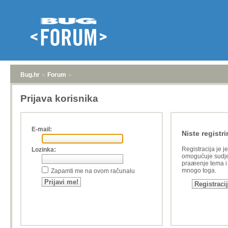
Bug.hr
»
Forum
»
Prijava korisnika
E-mail:
Niste registri
Registracija je j
Lozinka:
omogućuje sudje
praæenje tema i a
mnogo toga.
Zapamti me na ovom računalu