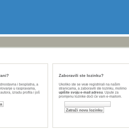
rani?
Zaboravili ste lozinku?
ednostavna i besplatna, a
Ukoliko ste se veæ registrirali na našim
lovanje u raspravama,
stranicama, a zaboravili ste lozinku, molimo
utora, izradu profila i još
upišite svoju e-mail adresu
. Upute za
promjenu lozinke doći će vam e-mailom.