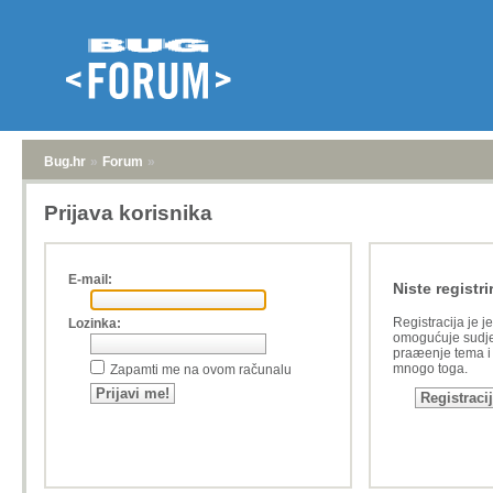
Bug.hr
»
Forum
»
Prijava korisnika
E-mail:
Niste registri
Registracija je j
Lozinka:
omogućuje sudje
praæenje tema i a
mnogo toga.
Zapamti me na ovom računalu