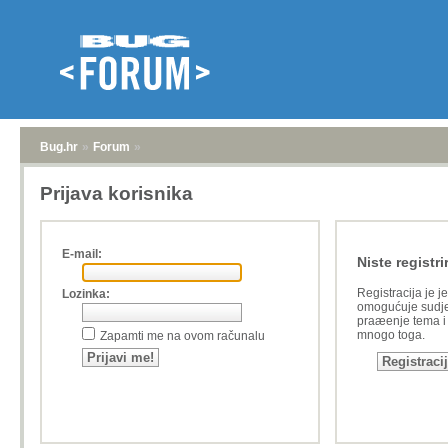
Bug.hr
»
Forum
»
Prijava korisnika
E-mail:
Niste registri
Registracija je j
Lozinka:
omogućuje sudje
praæenje tema i a
mnogo toga.
Zapamti me na ovom računalu