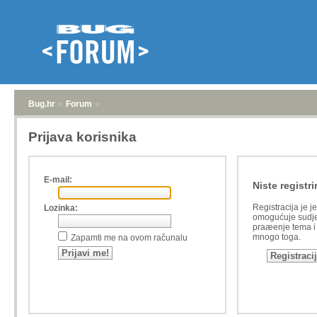
Bug.hr
»
Forum
»
Prijava korisnika
E-mail:
Niste registri
Registracija je j
Lozinka:
omogućuje sudje
praæenje tema i a
mnogo toga.
Zapamti me na ovom računalu