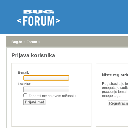
Bug.hr
»
Forum
»
Prijava korisnika
E-mail:
Niste registri
Registracija je j
Lozinka:
omogućuje sudje
praæenje tema i a
mnogo toga.
Zapamti me na ovom računalu