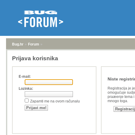
Bug.hr
»
Forum
»
Prijava korisnika
E-mail:
Niste registri
Registracija je j
Lozinka:
omogućuje sudje
praæenje tema i a
mnogo toga.
Zapamti me na ovom računalu