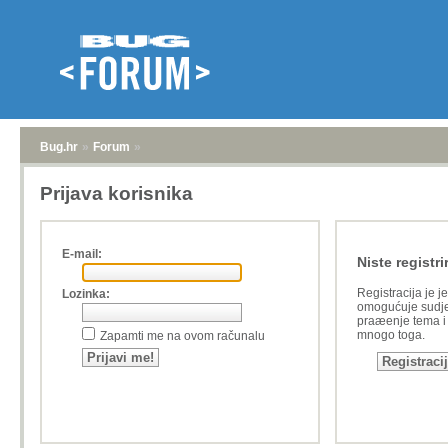
Bug.hr
»
Forum
»
Prijava korisnika
E-mail:
Niste registri
Registracija je j
Lozinka:
omogućuje sudje
praæenje tema i a
mnogo toga.
Zapamti me na ovom računalu