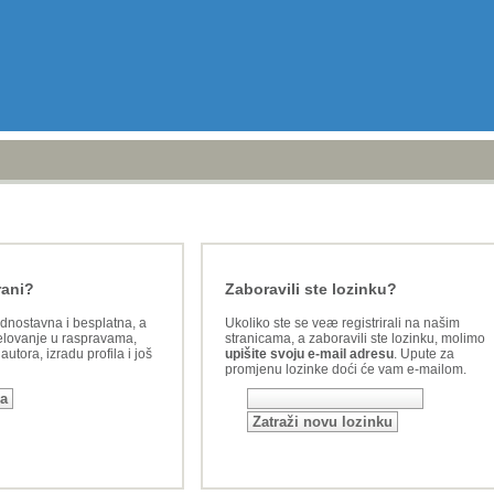
rani?
Zaboravili ste lozinku?
ednostavna i besplatna, a
Ukoliko ste se veæ registrirali na našim
lovanje u raspravama,
stranicama, a zaboravili ste lozinku, molimo
utora, izradu profila i još
upišite svoju e-mail adresu
. Upute za
promjenu lozinke doći će vam e-mailom.