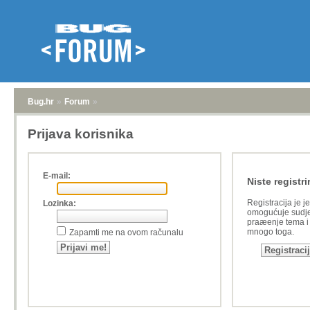
Bug.hr
»
Forum
»
Prijava korisnika
E-mail:
Niste registri
Registracija je j
Lozinka:
omogućuje sudje
praæenje tema i a
mnogo toga.
Zapamti me na ovom računalu