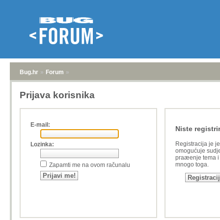
Bug.hr
»
Forum
»
Prijava korisnika
E-mail:
Niste registri
Registracija je j
Lozinka:
omogućuje sudje
praæenje tema i a
mnogo toga.
Zapamti me na ovom računalu