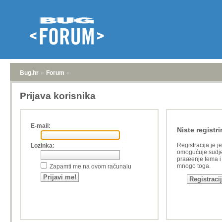
Bug.hr
»
Forum
»
Prijava korisnika
E-mail:
Niste registri
Registracija je j
Lozinka:
omogućuje sudje
praæenje tema i a
mnogo toga.
Zapamti me na ovom računalu