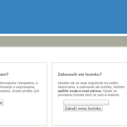
rani?
Zaboravili ste lozinku?
ednostavna i besplatna, a
Ukoliko ste se veæ registrirali na našim
lovanje u raspravama,
stranicama, a zaboravili ste lozinku, molimo
utora, izradu profila i još
upišite svoju e-mail adresu
. Upute za
promjenu lozinke doći će vam e-mailom.