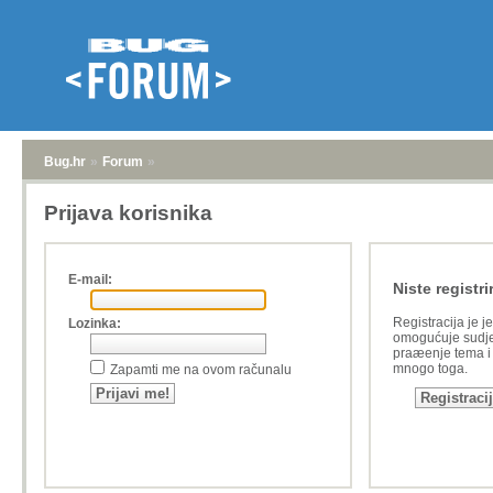
Bug.hr
»
Forum
»
Prijava korisnika
E-mail:
Niste registri
Registracija je j
Lozinka:
omogućuje sudje
praæenje tema i a
mnogo toga.
Zapamti me na ovom računalu