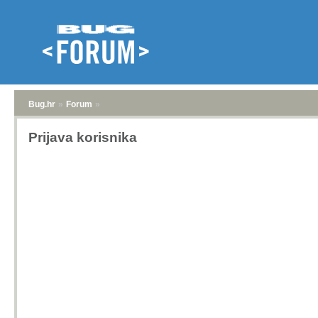
Bug.hr
»
Forum
»
Prijava korisnika