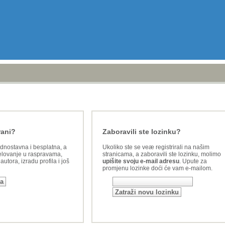
rani?
Zaboravili ste lozinku?
ednostavna i besplatna, a
Ukoliko ste se veæ registrirali na našim
lovanje u raspravama,
stranicama, a zaboravili ste lozinku, molimo
utora, izradu profila i još
upišite svoju e-mail adresu
. Upute za
promjenu lozinke doći će vam e-mailom.