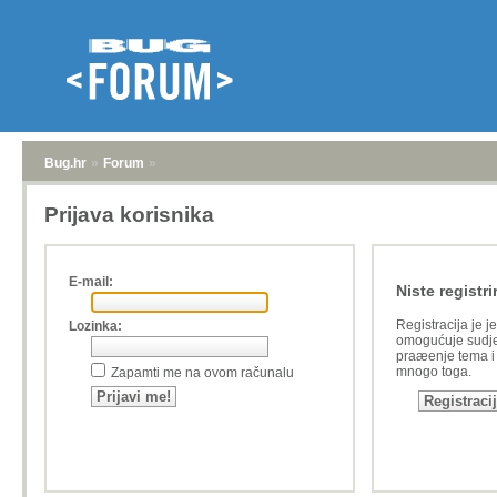
Bug.hr
»
Forum
»
Prijava korisnika
E-mail:
Niste registri
Registracija je j
Lozinka:
omogućuje sudje
praæenje tema i a
mnogo toga.
Zapamti me na ovom računalu