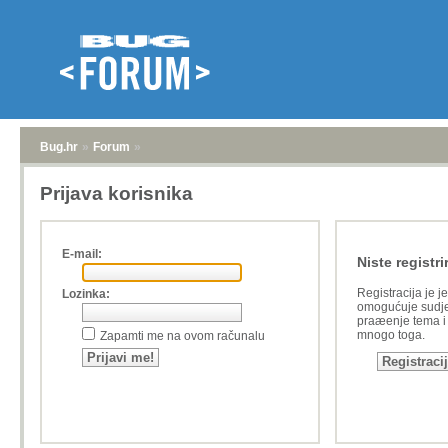
Bug.hr
»
Forum
»
Prijava korisnika
E-mail:
Niste registri
Registracija je j
Lozinka:
omogućuje sudje
praæenje tema i a
mnogo toga.
Zapamti me na ovom računalu