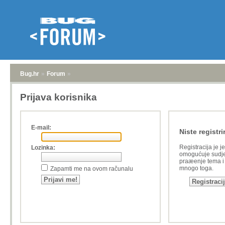
Bug.hr
»
Forum
»
Prijava korisnika
E-mail:
Niste registri
Registracija je j
Lozinka:
omogućuje sudje
praæenje tema i a
mnogo toga.
Zapamti me na ovom računalu