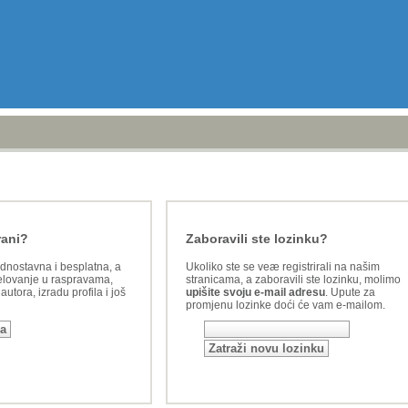
rani?
Zaboravili ste lozinku?
ednostavna i besplatna, a
Ukoliko ste se veæ registrirali na našim
lovanje u raspravama,
stranicama, a zaboravili ste lozinku, molimo
utora, izradu profila i još
upišite svoju e-mail adresu
. Upute za
promjenu lozinke doći će vam e-mailom.