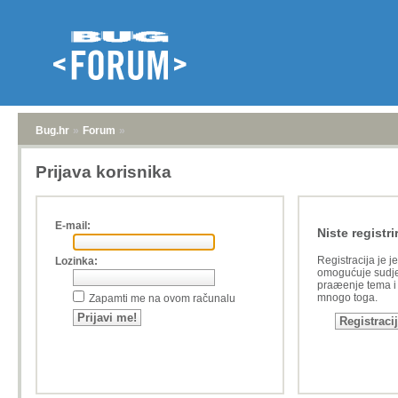
Bug.hr
»
Forum
»
Prijava korisnika
E-mail:
Niste registri
Registracija je j
Lozinka:
omogućuje sudje
praæenje tema i a
mnogo toga.
Zapamti me na ovom računalu