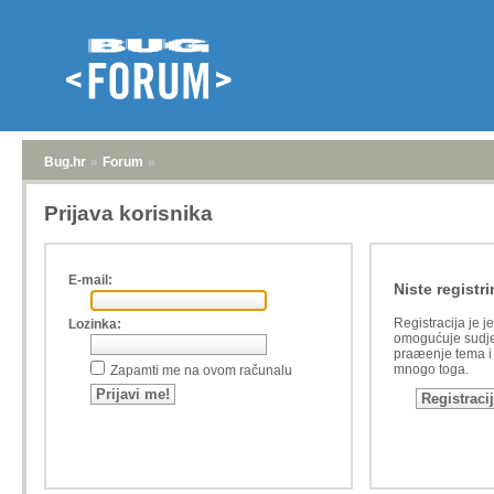
Bug.hr
»
Forum
»
Prijava korisnika
E-mail:
Niste registri
Registracija je j
Lozinka:
omogućuje sudje
praæenje tema i a
mnogo toga.
Zapamti me na ovom računalu