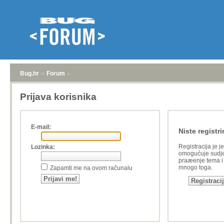
Bug.hr
»
Forum
»
Prijava korisnika
E-mail:
Niste registri
Registracija je j
Lozinka:
omogućuje sudje
praæenje tema i a
mnogo toga.
Zapamti me na ovom računalu