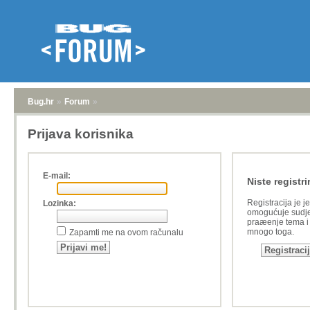
Bug.hr
»
Forum
»
Prijava korisnika
E-mail:
Niste registri
Registracija je j
Lozinka:
omogućuje sudje
praæenje tema i a
mnogo toga.
Zapamti me na ovom računalu