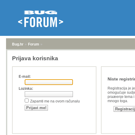
Bug.hr
»
Forum
»
Prijava korisnika
E-mail:
Niste registri
Registracija je j
Lozinka:
omogućuje sudje
praæenje tema i a
mnogo toga.
Zapamti me na ovom računalu