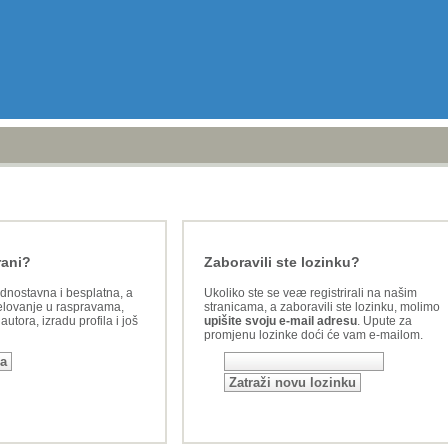
rani?
Zaboravili ste lozinku?
ednostavna i besplatna, a
Ukoliko ste se veæ registrirali na našim
lovanje u raspravama,
stranicama, a zaboravili ste lozinku, molimo
utora, izradu profila i još
upišite svoju e-mail adresu
. Upute za
promjenu lozinke doći će vam e-mailom.