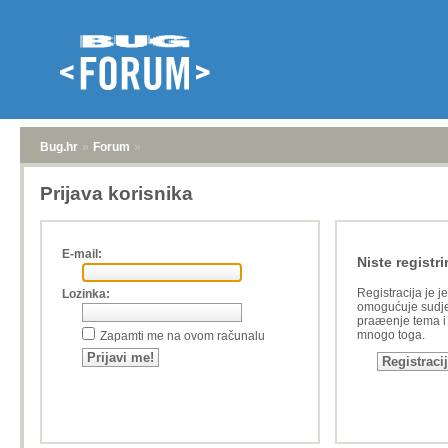
Bug.hr
»
Forum
»
Prijava korisnika
E-mail:
Niste registri
Registracija je j
Lozinka:
omogućuje sudje
praæenje tema i a
mnogo toga.
Zapamti me na ovom računalu