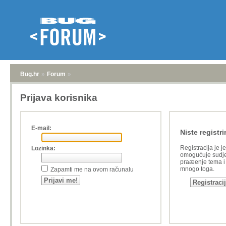
Bug.hr
»
Forum
»
Prijava korisnika
E-mail:
Niste registri
Registracija je j
Lozinka:
omogućuje sudje
praæenje tema i a
mnogo toga.
Zapamti me na ovom računalu