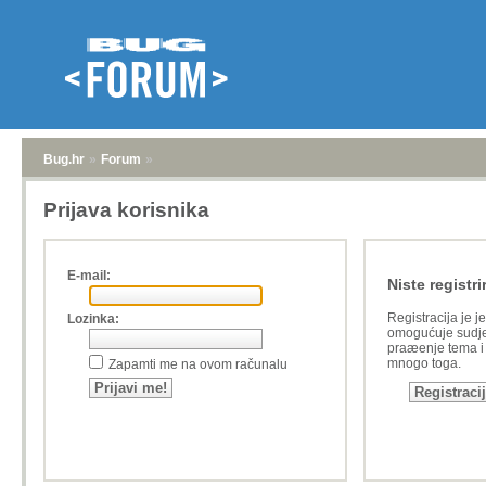
Bug.hr
»
Forum
»
Prijava korisnika
E-mail:
Niste registri
Registracija je j
Lozinka:
omogućuje sudje
praæenje tema i a
mnogo toga.
Zapamti me na ovom računalu