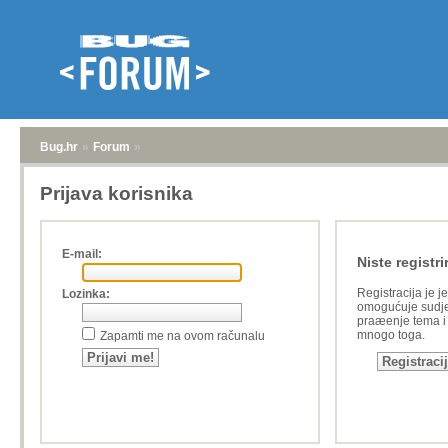
Bug.hr
»
Forum
»
Prijava korisnika
E-mail:
Niste registri
Registracija je j
Lozinka:
omogućuje sudje
praæenje tema i a
mnogo toga.
Zapamti me na ovom računalu