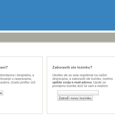
rani?
Zaboravili ste lozinku?
ednostavna i besplatna, a
Ukoliko ste se veæ registrirali na našim
lovanje u raspravama,
stranicama, a zaboravili ste lozinku, molimo
utora, izradu profila i još
upišite svoju e-mail adresu
. Upute za
promjenu lozinke doći će vam e-mailom.