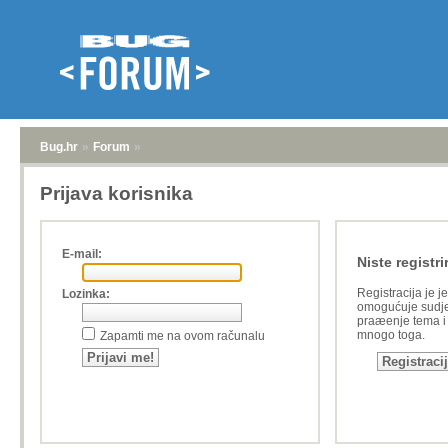
Bug.hr
»
Forum
»
Prijava korisnika
E-mail:
Niste registri
Registracija je j
Lozinka:
omogućuje sudje
praæenje tema i a
mnogo toga.
Zapamti me na ovom računalu