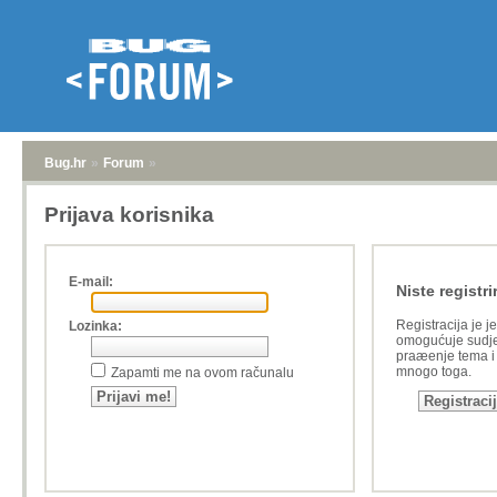
Bug.hr
»
Forum
»
Prijava korisnika
E-mail:
Niste registri
Registracija je j
Lozinka:
omogućuje sudje
praæenje tema i a
mnogo toga.
Zapamti me na ovom računalu