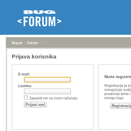
Bug.hr
»
Forum
»
Prijava korisnika
E-mail:
Niste registri
Registracija je j
Lozinka:
omogućuje sudje
praæenje tema i a
mnogo toga.
Zapamti me na ovom računalu