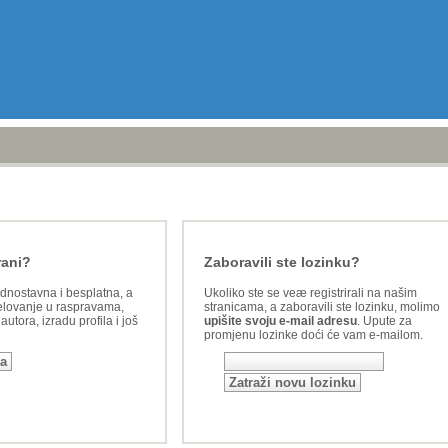
rani?
Zaboravili ste lozinku?
ednostavna i besplatna, a
Ukoliko ste se veæ registrirali na našim
lovanje u raspravama,
stranicama, a zaboravili ste lozinku, molimo
utora, izradu profila i još
upišite svoju e-mail adresu
. Upute za
promjenu lozinke doći će vam e-mailom.