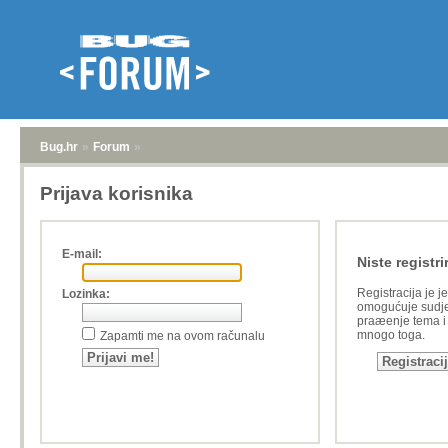
Bug.hr
»
Forum
»
Prijava korisnika
E-mail:
Niste registri
Registracija je j
Lozinka:
omogućuje sudje
praæenje tema i a
mnogo toga.
Zapamti me na ovom računalu