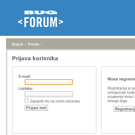
Bug.hr
»
Forum
»
Prijava korisnika
E-mail:
Niste registri
Registracija je j
Lozinka:
omogućuje sudje
praæenje tema i a
mnogo toga.
Zapamti me na ovom računalu