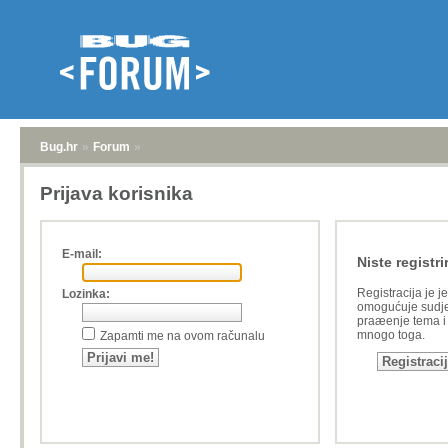
Bug.hr
»
Forum
»
Prijava korisnika
E-mail:
Niste registri
Registracija je j
Lozinka:
omogućuje sudje
praæenje tema i a
mnogo toga.
Zapamti me na ovom računalu