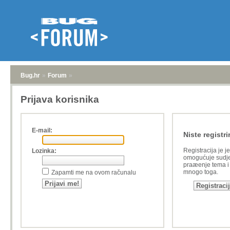
Bug.hr
»
Forum
»
Prijava korisnika
E-mail:
Niste registri
Registracija je j
Lozinka:
omogućuje sudje
praæenje tema i a
mnogo toga.
Zapamti me na ovom računalu