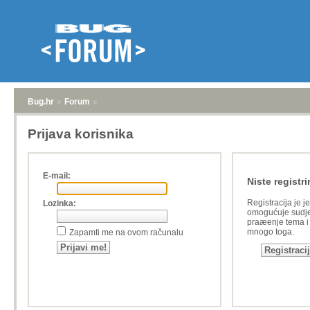
Bug.hr
»
Forum
»
Prijava korisnika
E-mail:
Niste registri
Registracija je j
Lozinka:
omogućuje sudje
praæenje tema i a
mnogo toga.
Zapamti me na ovom računalu