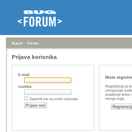
Bug.hr
»
Forum
»
Prijava korisnika
E-mail:
Niste registri
Registracija je j
Lozinka:
omogućuje sudje
praæenje tema i a
mnogo toga.
Zapamti me na ovom računalu