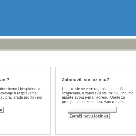
rani?
Zaboravili ste lozinku?
ednostavna i besplatna, a
Ukoliko ste se veæ registrirali na našim
lovanje u raspravama,
stranicama, a zaboravili ste lozinku, molimo
utora, izradu profila i još
upišite svoju e-mail adresu
. Upute za
promjenu lozinke doći će vam e-mailom.