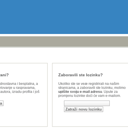
rani?
Zaboravili ste lozinku?
ednostavna i besplatna, a
Ukoliko ste se veæ registrirali na našim
lovanje u raspravama,
stranicama, a zaboravili ste lozinku, molimo
utora, izradu profila i još
upišite svoju e-mail adresu
. Upute za
promjenu lozinke doći će vam e-mailom.